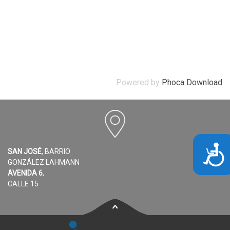
Powered by
Phoca Download
Acce
SAN JOSÉ
, BARRIO
GONZÁLEZ LAHMANN
AVENIDA 6
,
CALLE 15